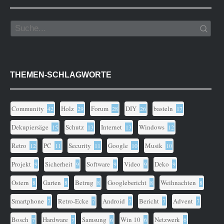
THEMEN-SCHLAGWORTE
Community
Holz
Forum
DIY
basteln
42
29
28
26
17
Dekupiersäge
Schutz
Internet
Windows
15
13
13
12
Retro
PC
Security
Google
Musik
12
11
11
10
10
Projekt
Sicherheit
Software
Video
Deko
9
9
9
9
9
Ostern
Garten
Betrug
Googlebericht
Weihnachten
8
8
8
8
8
Smartphone
Retro-Ecke
Android
Bericht
Advent
7
7
7
7
7
Bosch
Hardware
Samsung
Win 10
Netzwerk
7
7
6
6
6