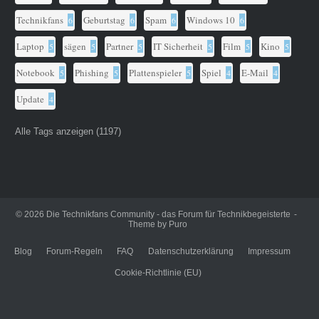
Technikfans
Geburtstag
Spam
Windows 10
6
6
6
6
Laptop
sägen
Partner
IT Sicherheit
Film
Kino
5
5
5
5
5
5
Notebook
Phishing
Plattenspieler
Spiel
E-Mail
5
5
5
4
4
Update
4
Alle Tags anzeigen (1197)
© 2026
Die Technikfans Community - das Forum für Technikbegeisterte
Theme by
Puro
Blog
Forum-Regeln
FAQ
Datenschutzerklärung
Impressum
Cookie-Richtlinie (EU)