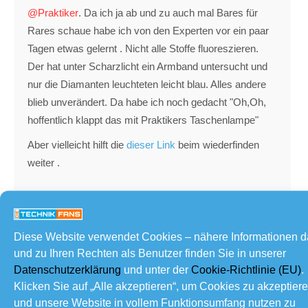
@Praktiker
. Da ich ja ab und zu auch mal Bares für
Rares schaue habe ich von den Experten vor ein paar
Tagen etwas gelernt . Nicht alle Stoffe fluoreszieren.
Der hat unter Scharzlicht ein Armband untersucht und
nur die Diamanten leuchteten leicht blau. Alles andere
blieb unverändert. Da habe ich noch gedacht "Oh,Oh,
hoffentlich klappt das mit Praktikers Taschenlampe"
Aber vielleicht hilft die
dieser Link
beim wiederfinden
weiter .
Elektronik funktioniert mit Rauch. Denn wenn der Rauch
raus kommt funktioniert die Elektronik nicht mehr!
Diese Website verwendet Cookies – nähere Informationen 
und zu Ihren Rechten als Benutzer finden Sie in unserer
Datenschutzerklärung
und unter der
Cookie-Richtlinie (EU)
.
Klicken Sie auf „Alle akzeptieren“, um Cookies zu akzeptier
Geschrieben : 14/12/2019 22:38
und unsere Website in vollem Funktionsumfang nutzen zu