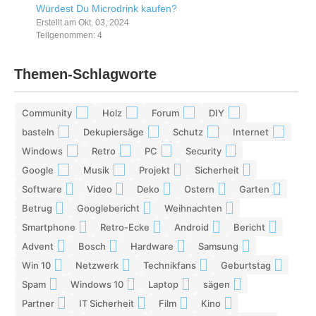
Würdest Du Microdrink kaufen?
Erstellt am Okt. 03, 2024
Teilgenommen: 4
Themen-Schlagworte
Community
Holz
Forum
DIY
42
29
28
26
basteln
Dekupiersäge
Schutz
Internet
17
15
13
13
Windows
Retro
PC
Security
12
12
11
11
Google
Musik
Projekt
Sicherheit
10
10
9
9
Software
Video
Deko
Ostern
Garten
9
9
9
8
8
Betrug
Googlebericht
Weihnachten
8
8
8
Smartphone
Retro-Ecke
Android
Bericht
7
7
7
7
Advent
Bosch
Hardware
Samsung
7
7
7
6
Win 10
Netzwerk
Technikfans
Geburtstag
6
6
6
6
Spam
Windows 10
Laptop
sägen
6
6
5
5
Partner
IT Sicherheit
Film
Kino
5
5
5
5