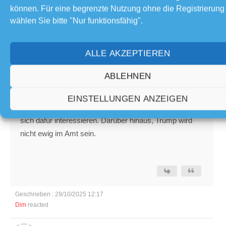
können. Für eine begrenzte Nutzung ohne die Registrierung
für gewöhnlich läuft es auch Jahrelang ohne
wählen Sie bitte "Nur funktionsfähig".
nennenswerte Probleme. Dass ist bei Linux nicht der
Fall. Linux (egal welche Distribution) ist noch nicht so
weit, dass es jeder ohne Wenn und Aber nutzen kann.
ALLE AKZEPTIEREN
Schau dir mal die Zahlen an. Es gibt aktuell nahezu
ABLEHNEN
zwei Milliarden Windowsanwender. Dein Ansinnen hier
Trump und Co. nicht unterstützen zu wollen ist zwar
EINSTELLUNGEN ANZEIGEN
löblich, doch es wird - leider - niemand bemerken bzw.
sich dafür interessieren. Darüber hinaus, Trump wird
nicht ewig im Amt sein.
Geschrieben : 29/10/2025 12:17
Dim
reacted