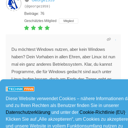
George1959
(@george1959)
Beiträge: 76
Geschätztes Mitglied
Mitglied
Du möchtest Windows nutzen, aber kein Windows
haben? Dein Vorhaben in allen Ehren, aber Linux ist nun
mal ein ganz anderes Betriebssystem. Klar, du kannst
Programme, die für Windows gedacht sind auch unter
Linux laufen lassen, doch am Ende des Tages geht es
immer mit einer Lernkurve einher und niemand wird dir
garantieren, dass die Programme wirklich fehlerfrei
Diese Website verwendet Cookies – nähere Informationen 
laufen.
und zu Ihren Rechten als Benutzer finden Sie in unserer
Windows ist heute ein Betriebssystem, welche den
Datenschutzerklärung
und unter der
Cookie-Richtlinie (EU)
.
Klicken Sie auf „Alle akzeptieren“, um Cookies zu akzeptier
Anwender nahezu alle Wünsche abnimmt. Es muss
und unsere Website in vollem Funktionsumfang nutzen zu
heute nicht mehr zeitaufwendig installiert werden und