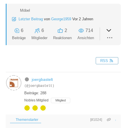
Möbel
Letzter Beitrag
von
George1959
Vor 2 Jahren
6
6
2
714
Beiträge
Mitglieder
Reaktionen
Ansichten
RSS
joergbastelt
(@joergbastelt)
Beiträge: 288
Nobles Mitglied
Mitglied
Themenstarter
[#1024]