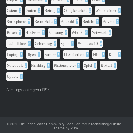
Ostern
Garten
Betrug
Googlebericht
Weihnachten
8
8
8
8
8
Smartphone
Retro-Ecke
Android
Bericht
Advent
7
7
7
7
7
Bosch
Hardware
Samsung
Win 10
Netzwerk
7
7
6
6
6
Technikfans
Geburtstag
Spam
Windows 10
6
6
6
6
Laptop
sägen
Partner
IT Sicherheit
Film
Kino
5
5
5
5
5
5
Notebook
Phishing
Plattenspieler
Spiel
E-Mail
5
5
5
4
4
Update
4
Alle Tags anzeigen (1197)
© 2026
Die Technikfans Community - das Forum für Technikbegeisterte
Theme by
Puro