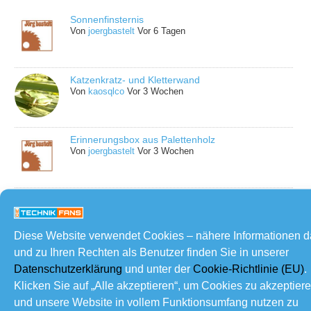
Sonnenfinsternis
Von
joergbastelt
Vor 6 Tagen
Katzenkratz- und Kletterwand
Von
kaosqlco
Vor 3 Wochen
Erinnerungsbox aus Palettenholz
Von
joergbastelt
Vor 3 Wochen
Automatische Abschaltung für die Umkehr-
Osmose Anlage
Von
joergbastelt
Vor 4 Wochen
Diese Website verwendet Cookies – nähere Informationen 
und zu Ihren Rechten als Benutzer finden Sie in unserer
Glasfaser deutsche Telekom
Datenschutzerklärung
und unter der
Cookie-Richtlinie (EU)
.
Von
Rupi
Vor 4 Wochen
Klicken Sie auf „Alle akzeptieren“, um Cookies zu akzeptier
und unsere Website in vollem Funktionsumfang nutzen zu