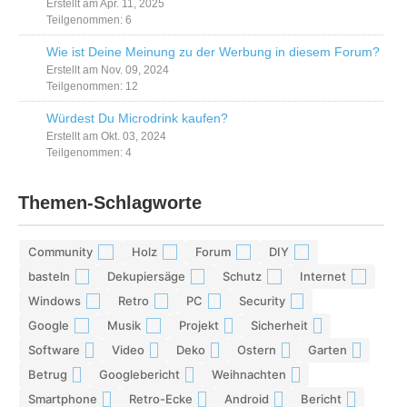
Erstellt am Apr. 11, 2025
Teilgenommen: 6
Wie ist Deine Meinung zu der Werbung in diesem Forum?
Erstellt am Nov. 09, 2024
Teilgenommen: 12
Würdest Du Microdrink kaufen?
Erstellt am Okt. 03, 2024
Teilgenommen: 4
Themen-Schlagworte
Community
Holz
Forum
DIY
42
29
28
26
basteln
Dekupiersäge
Schutz
Internet
17
15
13
13
Windows
Retro
PC
Security
12
12
11
11
Google
Musik
Projekt
Sicherheit
10
10
9
9
Software
Video
Deko
Ostern
Garten
9
9
9
8
8
Betrug
Googlebericht
Weihnachten
8
8
8
Smartphone
Retro-Ecke
Android
Bericht
7
7
7
7