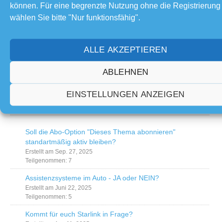
können. Für eine begrenzte Nutzung ohne die Registrierung
Welcher Bohrer für Granit
Von
joergbastelt
Vor 1 Monat
wählen Sie bitte "Nur funktionsfähig".
Stehlampe erneuert
ALLE AKZEPTIEREN
Von
joergbastelt
Vor 1 Monat
ABLEHNEN
EINSTELLUNGEN ANZEIGEN
Umfragen
Soll die Abo-Option "Dieses Thema abonnieren"
standartmäßig aktiv bleiben?
Erstellt am Sep. 27, 2025
Teilgenommen: 7
Assistenzsysteme im Auto - JA oder NEIN?
Erstellt am Juni 22, 2025
Teilgenommen: 5
Kommt für euch Starlink in Frage?