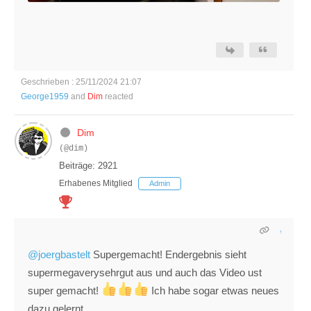
Geschrieben : 25/11/2024 21:07
George1959
and
Dim
reacted
Dim
(@dim)
Beiträge: 2921
Erhabenes Mitglied
Admin
@joergbastelt
Supergemacht! Endergebnis sieht
supermegaverysehrgut aus und auch das Video ust
super gemacht!
Ich habe sogar etwas neues
dazu gelernt.