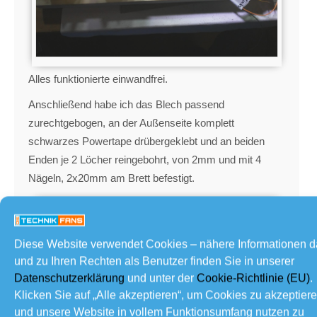
Alles funktionierte einwandfrei.
Anschließend habe ich das Blech passend
zurechtgebogen, an der Außenseite komplett
schwarzes Powertape drübergeklebt und an beiden
Enden je 2 Löcher reingebohrt, von 2mm und mit 4
Nägeln, 2x20mm am Brett befestigt.
Diese Website verwendet Cookies – nähere Informationen 
und zu Ihren Rechten als Benutzer finden Sie in unserer
Datenschutzerklärung
und unter der
Cookie-Richtlinie (EU)
.
Klicken Sie auf „Alle akzeptieren“, um Cookies zu akzeptier
und unsere Website in vollem Funktionsumfang nutzen zu