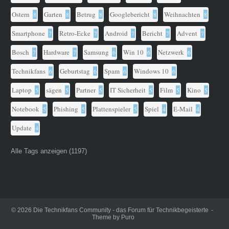
Ostern
Garten
Betrug
Googlebericht
Weihnachten
8
8
8
8
8
Smartphone
Retro-Ecke
Android
Bericht
Advent
7
7
7
7
7
Bosch
Hardware
Samsung
Win 10
Netzwerk
7
7
6
6
6
Technikfans
Geburtstag
Spam
Windows 10
6
6
6
6
Laptop
sägen
Partner
IT Sicherheit
Film
Kino
5
5
5
5
5
5
Notebook
Phishing
Plattenspieler
Spiel
E-Mail
5
5
5
4
4
Update
4
Alle Tags anzeigen (1197)
© 2026
Die Technikfans Community - das Forum für Technikbegeisterte
Theme by
Puro