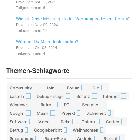
Erstellt am Apr. 11, 2025
Teilgenommen: 6
Wie ist Deine Meinung zu der Werbung in diesem Forum?
Erstellt am Nov. 09, 2024
Teilgenommen: 12
Würdest Du Microdrink kaufen?
Erstellt am Okt. 03, 2024
Teilgenommen: 4
Themen-Schlagworte
Community
Holz
Forum
DIY
42
29
28
26
basteln
Dekupiersäge
Schutz
Internet
17
15
13
13
Windows
Retro
PC
Security
12
12
11
11
Google
Musik
Projekt
Sicherheit
10
10
9
9
Software
Video
Deko
Ostern
Garten
9
9
9
8
8
Betrug
Googlebericht
Weihnachten
8
8
8
Smartphone
Retro-Ecke
Android
Bericht
7
7
7
7