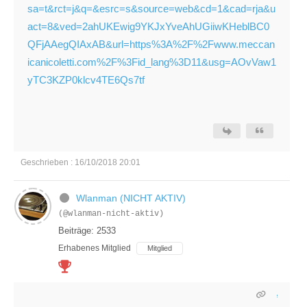
sa=t&rct=j&q=&esrc=s&source=web&cd=1&cad=rja&u
act=8&ved=2ahUKEwig9YKJxYveAhUGiiwKHeblBC0
QFjAAegQIAxAB&url=https%3A%2F%2Fwww.meccan
icanicoletti.com%2F%3Fid_lang%3D11&usg=AOvVaw1
yTC3KZP0klcv4TE6Qs7tf
Geschrieben : 16/10/2018 20:01
Wlanman (NICHT AKTIV)
(@wlanman-nicht-aktiv)
Beiträge: 2533
Erhabenes Mitglied
Mitglied