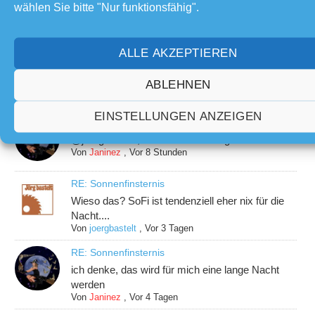
wählen Sie bitte "Nur funktionsfähig".
Mach mit!
ALLE AKZEPTIEREN
Neueste Beiträge
ABLEHNEN
EINSTELLUNGEN ANZEIGEN
RE: Sonnenfinsternis
@joergbastelt , aber die darauf folg. Perseiden
Von
Janinez
,
Vor 8 Stunden
RE: Sonnenfinsternis
Wieso das? SoFi ist tendenziell eher nix für die
Nacht....
Von
joergbastelt
,
Vor 3 Tagen
RE: Sonnenfinsternis
ich denke, das wird für mich eine lange Nacht
werden
Von
Janinez
,
Vor 4 Tagen