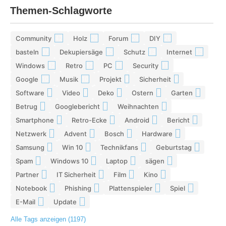
Themen-Schlagworte
Community
Holz
Forum
DIY
42
29
28
26
basteln
Dekupiersäge
Schutz
Internet
17
15
13
13
Windows
Retro
PC
Security
12
12
11
11
Google
Musik
Projekt
Sicherheit
10
10
9
9
Software
Video
Deko
Ostern
Garten
9
9
9
8
8
Betrug
Googlebericht
Weihnachten
8
8
8
Smartphone
Retro-Ecke
Android
Bericht
7
7
7
7
Netzwerk
Advent
Bosch
Hardware
7
7
7
7
Samsung
Win 10
Technikfans
Geburtstag
6
6
6
6
Spam
Windows 10
Laptop
sägen
6
6
5
5
Partner
IT Sicherheit
Film
Kino
5
5
5
5
Notebook
Phishing
Plattenspieler
Spiel
5
5
5
4
E-Mail
Update
4
4
Alle Tags anzeigen (1197)