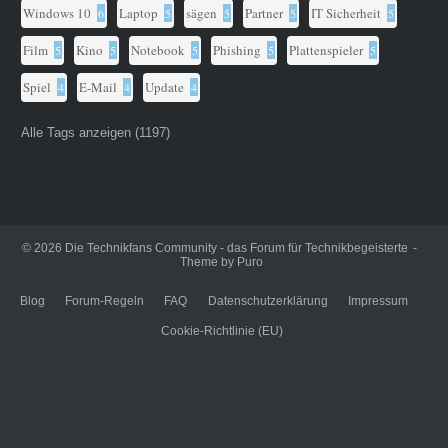
Windows 10
Laptop
sägen
Partner
IT Sicherheit
6
5
5
5
5
Film
Kino
Notebook
Phishing
Plattenspieler
5
5
5
5
5
Spiel
E-Mail
Update
4
4
4
Alle Tags anzeigen (1197)
© 2026
Die Technikfans Community - das Forum für Technikbegeisterte
Theme by
Puro
Blog
Forum-Regeln
FAQ
Datenschutzerklärung
Impressum
Cookie-Richtlinie (EU)