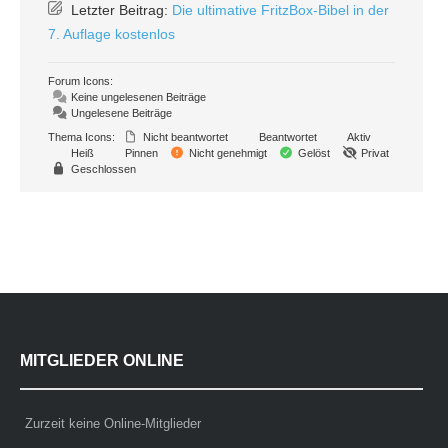
Letzter Beitrag:
Die ultimative FritzBox-Bibel in der
7. Auflage kostenlos
Forum Icons:
Keine ungelesenen Beiträge
Ungelesene Beiträge
Thema Icons:
Nicht beantwortet
Beantwortet
Aktiv
Heiß
Pinnen
Nicht genehmigt
Gelöst
Privat
Geschlossen
MITGLIEDER ONLINE
Zurzeit keine Online-Mitglieder