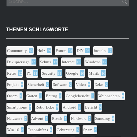
THEMEN-SCHLAGWORTE
Community
Holz
Forum
DIY
basteln
42
29
28
26
17
Dekupiersäge
Schutz
Internet
Windows
15
13
13
12
Retro
PC
Security
Google
Musik
12
11
11
10
10
Projekt
Sicherheit
Software
Video
Deko
9
9
9
9
9
Ostern
Garten
Betrug
Googlebericht
Weihnachten
8
8
8
8
8
Smartphone
Retro-Ecke
Android
Bericht
7
7
7
7
Netzwerk
Advent
Bosch
Hardware
Samsung
7
7
7
7
6
Win 10
Technikfans
Geburtstag
Spam
6
6
6
6