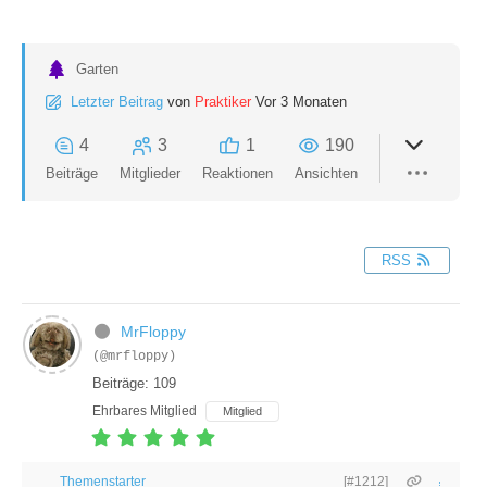
Garten
Letzter Beitrag
von
Praktiker
Vor 3 Monaten
4
3
1
190
Beiträge
Mitglieder
Reaktionen
Ansichten
RSS
MrFloppy
(@mrfloppy)
Beiträge: 109
Ehrbares Mitglied
Mitglied
Themenstarter
[#1212]