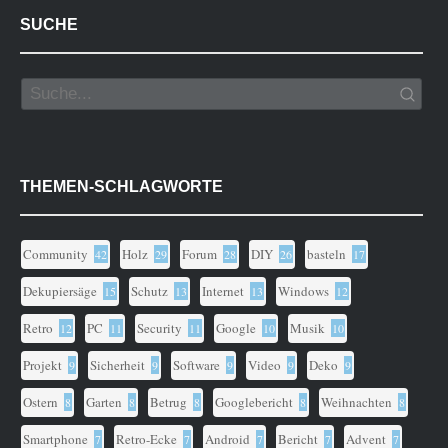
SUCHE
THEMEN-SCHLAGWORTE
Community
Holz
Forum
DIY
basteln
42
29
28
26
17
Dekupiersäge
Schutz
Internet
Windows
15
13
13
12
Retro
PC
Security
Google
Musik
12
11
11
10
10
Projekt
Sicherheit
Software
Video
Deko
9
9
9
9
9
Ostern
Garten
Betrug
Googlebericht
Weihnachten
8
8
8
8
8
Smartphone
Retro-Ecke
Android
Bericht
Advent
7
7
7
7
7