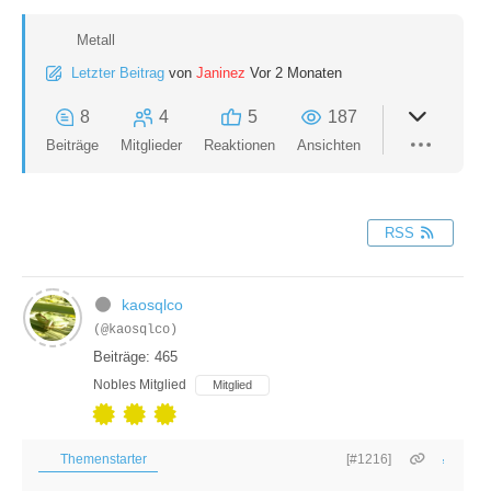
Metall
Letzter Beitrag
von
Janinez
Vor 2 Monaten
8
4
5
187
Beiträge
Mitglieder
Reaktionen
Ansichten
RSS
kaosqlco
(@kaosqlco)
Beiträge: 465
Nobles Mitglied
Mitglied
Themenstarter
[#1216]