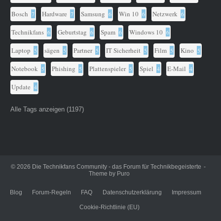
Bosch
Hardware
Samsung
Win 10
Netzwerk
7
7
6
6
6
Technikfans
Geburtstag
Spam
Windows 10
6
6
6
6
Laptop
sägen
Partner
IT Sicherheit
Film
Kino
5
5
5
5
5
5
Notebook
Phishing
Plattenspieler
Spiel
E-Mail
5
5
5
4
4
Update
4
Alle Tags anzeigen (1197)
© 2026
Die Technikfans Community - das Forum für Technikbegeisterte
Theme by
Puro
Blog
Forum-Regeln
FAQ
Datenschutzerklärung
Impressum
Cookie-Richtlinie (EU)