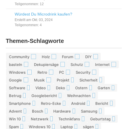
Teilgenommen: 12
Würdest Du Microdrink kaufen?
Erstellt am Okt. 03, 2024
Teilgenommen: 4
Themen-Schlagworte
Community
Holz
Forum
DIY
42
29
28
26
basteln
Dekupiersäge
Schutz
Internet
17
15
13
13
Windows
Retro
PC
Security
12
12
11
11
Google
Musik
Projekt
Sicherheit
10
10
9
9
Software
Video
Deko
Ostern
Garten
9
9
9
8
8
Betrug
Googlebericht
Weihnachten
8
8
8
Smartphone
Retro-Ecke
Android
Bericht
7
7
7
7
Advent
Bosch
Hardware
Samsung
7
7
7
6
Win 10
Netzwerk
Technikfans
Geburtstag
6
6
6
6
Spam
Windows 10
Laptop
sägen
6
6
5
5