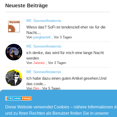
Neueste Beiträge
RE: Sonnenfinsternis
Wieso das? SoFi ist tendenziell eher nix für die
Nacht....
Von
joergbastelt
,
Vor 3 Tagen
RE: Sonnenfinsternis
ich denke, das wird für mich eine lange Nacht
werden
Von
Janinez
,
Vor 3 Tagen
RE: Sonnenfinsternis
Ich habe dazu einen guten Artikel gesehen.Und
das coole...
Von
Dim
,
Vor 5 Tagen
RE: Sonnenfinsternis
Am 12.8. kurz vor Sonnenuntergang. Du
Diese Website verwendet Cookies – nähere Informationen 
brauchst also g...
und zu Ihren Rechten als Benutzer finden Sie in unserer
Von
joergbastelt
,
Vor 5 Tagen