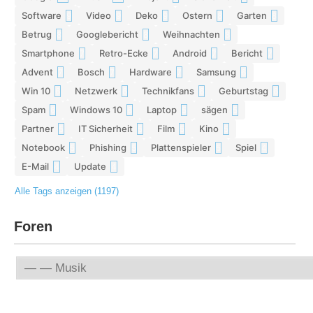
Software
Video
Deko
Ostern
Garten
9
9
9
8
8
Betrug
Googlebericht
Weihnachten
8
8
8
Smartphone
Retro-Ecke
Android
Bericht
7
7
7
7
Advent
Bosch
Hardware
Samsung
7
7
7
6
Win 10
Netzwerk
Technikfans
Geburtstag
6
6
6
6
Spam
Windows 10
Laptop
sägen
6
6
5
5
Partner
IT Sicherheit
Film
Kino
5
5
5
5
Notebook
Phishing
Plattenspieler
Spiel
5
5
5
4
E-Mail
Update
4
4
Alle Tags anzeigen (1197)
Foren