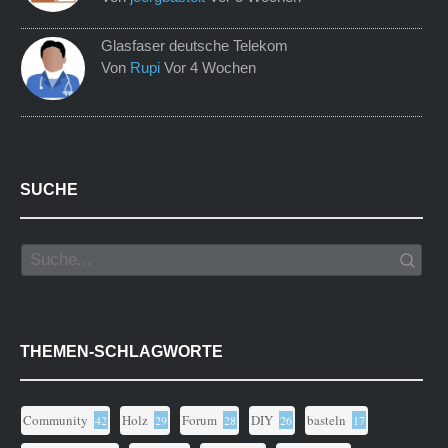
Glasfaser deutsche Telekom
Von
Rupi
Vor 4 Wochen
SUCHE
THEMEN-SCHLAGWORTE
Community
Holz
Forum
DIY
basteln
42
29
28
26
17