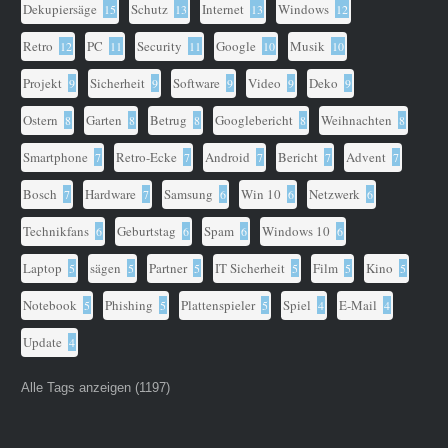
Dekupiersäge
Schutz
Internet
Windows
15
13
13
12
Retro
PC
Security
Google
Musik
12
11
11
10
10
Projekt
Sicherheit
Software
Video
Deko
9
9
9
9
9
Ostern
Garten
Betrug
Googlebericht
Weihnachten
8
8
8
8
8
Smartphone
Retro-Ecke
Android
Bericht
Advent
7
7
7
7
7
Bosch
Hardware
Samsung
Win 10
Netzwerk
7
7
6
6
6
Technikfans
Geburtstag
Spam
Windows 10
6
6
6
6
Laptop
sägen
Partner
IT Sicherheit
Film
Kino
5
5
5
5
5
5
Notebook
Phishing
Plattenspieler
Spiel
E-Mail
5
5
5
4
4
Update
4
Alle Tags anzeigen (1197)