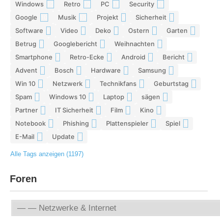
Windows
Retro
PC
Security
12
12
11
11
Google
Musik
Projekt
Sicherheit
10
10
9
9
Software
Video
Deko
Ostern
Garten
9
9
9
8
8
Betrug
Googlebericht
Weihnachten
8
8
8
Smartphone
Retro-Ecke
Android
Bericht
7
7
7
7
Advent
Bosch
Hardware
Samsung
7
7
7
6
Win 10
Netzwerk
Technikfans
Geburtstag
6
6
6
6
Spam
Windows 10
Laptop
sägen
6
6
5
5
Partner
IT Sicherheit
Film
Kino
5
5
5
5
Notebook
Phishing
Plattenspieler
Spiel
5
5
5
4
E-Mail
Update
4
4
Alle Tags anzeigen (1197)
Foren