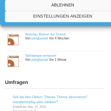
ABLEHNEN
Glasfaser deutsche Telekom
EINSTELLUNGEN ANZEIGEN
Von
Rupi
Vor 4 Wochen
Welcher Bohrer für Granit
Von
joergbastelt
Vor 4 Wochen
Stehlampe erneuert
Von
joergbastelt
Vor 1 Monat
Umfragen
Soll die Abo-Option "Dieses Thema abonnieren"
standartmäßig aktiv bleiben?
Erstellt am Sep. 27, 2025