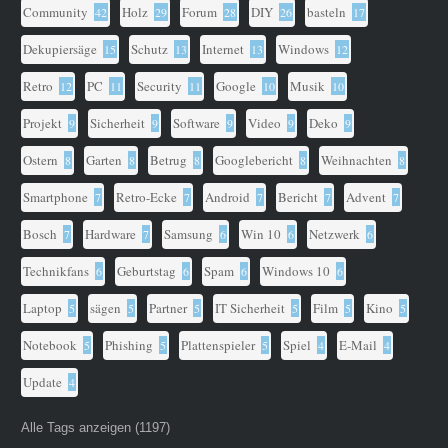
Community
Holz
Forum
DIY
basteln
42
29
28
26
17
Dekupiersäge
Schutz
Internet
Windows
15
13
13
12
Retro
PC
Security
Google
Musik
12
11
11
10
10
Projekt
Sicherheit
Software
Video
Deko
9
9
9
9
9
Ostern
Garten
Betrug
Googlebericht
Weihnachten
8
8
8
8
8
Smartphone
Retro-Ecke
Android
Bericht
Advent
7
7
7
7
7
Bosch
Hardware
Samsung
Win 10
Netzwerk
7
7
6
6
6
Technikfans
Geburtstag
Spam
Windows 10
6
6
6
6
Laptop
sägen
Partner
IT Sicherheit
Film
Kino
5
5
5
5
5
5
Notebook
Phishing
Plattenspieler
Spiel
E-Mail
5
5
5
4
4
Update
4
Alle Tags anzeigen (1197)