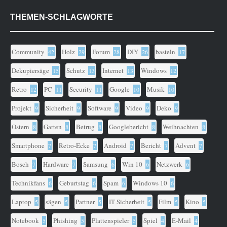
THEMEN-SCHLAGWORTE
Community
Holz
Forum
DIY
basteln
42
29
28
26
17
Dekupiersäge
Schutz
Internet
Windows
15
13
13
12
Retro
PC
Security
Google
Musik
12
11
11
10
10
Projekt
Sicherheit
Software
Video
Deko
9
9
9
9
9
Ostern
Garten
Betrug
Googlebericht
Weihnachten
8
8
8
8
8
Smartphone
Retro-Ecke
Android
Bericht
Advent
7
7
7
7
7
Bosch
Hardware
Samsung
Win 10
Netzwerk
7
7
6
6
6
Technikfans
Geburtstag
Spam
Windows 10
6
6
6
6
Laptop
sägen
Partner
IT Sicherheit
Film
Kino
5
5
5
5
5
5
Notebook
Phishing
Plattenspieler
Spiel
E-Mail
5
5
5
4
4