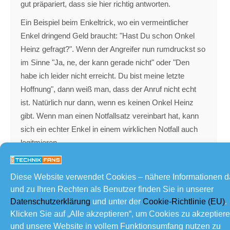
gut präpariert, dass sie hier richtig antworten.
Ein Beispiel beim Enkeltrick, wo ein vermeintlicher
Enkel dringend Geld braucht: "Hast Du schon Onkel
Heinz gefragt?". Wenn der Angreifer nun rumdruckst so
im Sinne "Ja, ne, der kann gerade nicht" oder "Den
habe ich leider nicht erreicht. Du bist meine letzte
Hoffnung", dann weiß man, dass der Anruf nicht echt
ist. Natürlich nur dann, wenn es keinen Onkel Heinz
gibt. Wenn man einen Notfallsatz vereinbart hat, kann
sich ein echter Enkel in einem wirklichen Notfall auch
legitmieren.
Ein Notfallsatz oder eine Notfallfrage ist auch immer
gut, wenn jemand nicht frei sprechen kann. Klingt nach
Diese Website verwendet Cookies – nähere Informationen 
zuviel Krimi geguckt, kann aber in manchen Situationen
und zu Ihren Rechten als Benutzer finden Sie in unserer
wie Schockanrufen oder auch in Situtionen wie einem
Datenschutzerklärung
und unter der
Cookie-Richtlinie (EU)
.
Klicken Sie auf „Alle akzeptieren“, um Cookies zu akzeptier
ersten Date hilfreich sein. Man vereinbart z.B. "Ich war
und unsere Website in vollem Funktionsumfang nutzen zu
am Grab von Tante Martha" als Codesatz für "Ich bin es