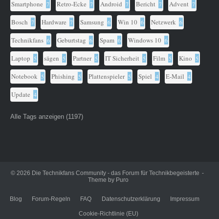
Smartphone
Retro-Ecke
Android
Bericht
Advent
7
7
7
7
7
Bosch
Hardware
Samsung
Win 10
Netzwerk
7
7
6
6
6
Technikfans
Geburtstag
Spam
Windows 10
6
6
6
6
Laptop
sägen
Partner
IT Sicherheit
Film
Kino
5
5
5
5
5
5
Notebook
Phishing
Plattenspieler
Spiel
E-Mail
5
5
5
4
4
Update
4
Alle Tags anzeigen (1197)
© 2026
Die Technikfans Community - das Forum für Technikbegeisterte
Theme by
Puro
Blog
Forum-Regeln
FAQ
Datenschutzerklärung
Impressum
Cookie-Richtlinie (EU)