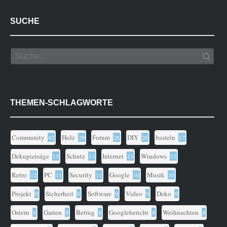
SUCHE
THEMEN-SCHLAGWORTE
Community
Holz
Forum
DIY
basteln
42
29
28
26
17
Dekupiersäge
Schutz
Internet
Windows
15
13
13
12
Retro
PC
Security
Google
Musik
12
11
11
10
10
Projekt
Sicherheit
Software
Video
Deko
9
9
9
9
9
Ostern
Garten
Betrug
Googlebericht
Weihnachten
8
8
8
8
8