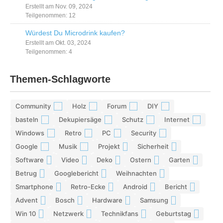
Erstellt am Nov. 09, 2024
Teilgenommen: 12
Würdest Du Microdrink kaufen?
Erstellt am Okt. 03, 2024
Teilgenommen: 4
Themen-Schlagworte
Community
Holz
Forum
DIY
42
29
28
26
basteln
Dekupiersäge
Schutz
Internet
17
15
13
13
Windows
Retro
PC
Security
12
12
11
11
Google
Musik
Projekt
Sicherheit
10
10
9
9
Software
Video
Deko
Ostern
Garten
9
9
9
8
8
Betrug
Googlebericht
Weihnachten
8
8
8
Smartphone
Retro-Ecke
Android
Bericht
7
7
7
7
Advent
Bosch
Hardware
Samsung
7
7
7
6
Win 10
Netzwerk
Technikfans
Geburtstag
6
6
6
6