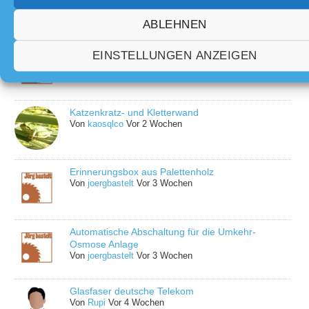
Neueste Themen
ABLEHNEN
Sonnenfinsternis
EINSTELLUNGEN ANZEIGEN
Von
joergbastelt
Vor 4 Tagen
Katzenkratz- und Kletterwand
Von
kaosqlco
Vor 2 Wochen
Erinnerungsbox aus Palettenholz
Von
joergbastelt
Vor 3 Wochen
Automatische Abschaltung für die Umkehr-
Osmose Anlage
Von
joergbastelt
Vor 3 Wochen
Glasfaser deutsche Telekom
Von
Rupi
Vor 4 Wochen