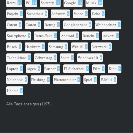
Retro
PC
Security
Google
Musik
12
11
11
10
10
Projekt
Sicherheit
Software
Video
Deko
9
9
9
9
9
Ostern
Garten
Betrug
Googlebericht
Weihnachten
8
8
8
8
8
Smartphone
Retro-Ecke
Android
Bericht
Advent
7
7
7
7
7
Bosch
Hardware
Samsung
Win 10
Netzwerk
7
7
6
6
6
Technikfans
Geburtstag
Spam
Windows 10
6
6
6
6
Laptop
sägen
Partner
IT Sicherheit
Film
Kino
5
5
5
5
5
5
Notebook
Phishing
Plattenspieler
Spiel
E-Mail
5
5
5
4
4
Update
4
Alle Tags anzeigen (1197)