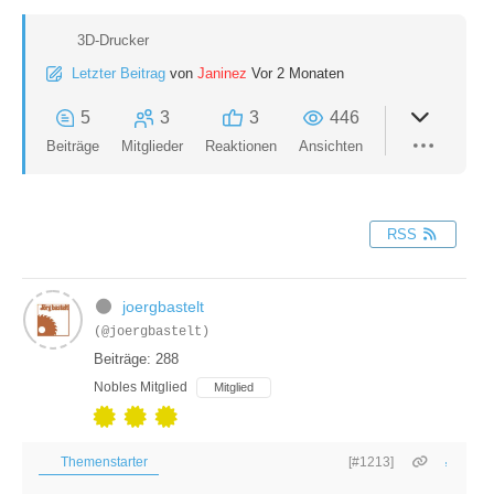
3D-Drucker
Letzter Beitrag
von
Janinez
Vor 2 Monaten
5
3
3
446
Beiträge
Mitglieder
Reaktionen
Ansichten
RSS
joergbastelt
(@joergbastelt)
Beiträge: 288
Nobles Mitglied
Mitglied
Themenstarter
[#1213]