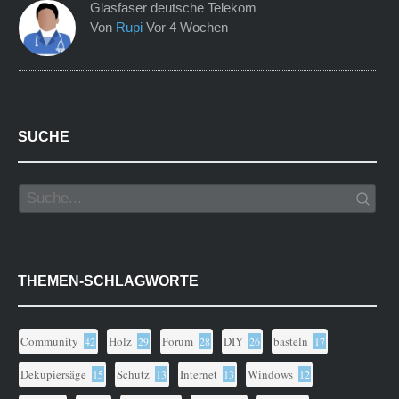
Glasfaser deutsche Telekom
Von
Rupi
Vor 4 Wochen
SUCHE
THEMEN-SCHLAGWORTE
Community
Holz
Forum
DIY
basteln
42
29
28
26
17
Dekupiersäge
Schutz
Internet
Windows
15
13
13
12