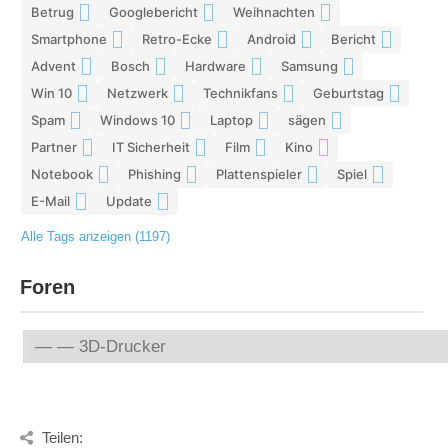
Betrug
Googlebericht
Weihnachten
8
8
8
Smartphone
Retro-Ecke
Android
Bericht
7
7
7
7
Advent
Bosch
Hardware
Samsung
7
7
7
6
Win 10
Netzwerk
Technikfans
Geburtstag
6
6
6
6
Spam
Windows 10
Laptop
sägen
6
6
5
5
Partner
IT Sicherheit
Film
Kino
5
5
5
5
Notebook
Phishing
Plattenspieler
Spiel
5
5
5
4
E-Mail
Update
4
4
Alle Tags anzeigen (1197)
Foren
Teilen: