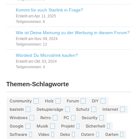
Kommt für euch Starlink in Frage?
Erstellt am Apr. 11, 2025
Teilgenommen: 6
Wie ist Deine Meinung zu der Werbung in diesem Forum?
Erstellt am Nov. 09, 2024
Teilgenommen: 12
Würdest Du Microdrink kaufen?
Erstellt am Okt. 03, 2024
Teilgenommen: 4
Themen-Schlagworte
Community
Holz
Forum
DIY
42
29
28
26
basteln
Dekupiersäge
Schutz
Internet
17
15
13
13
Windows
Retro
PC
Security
12
12
11
11
Google
Musik
Projekt
Sicherheit
10
10
9
9
Software
Video
Deko
Ostern
Garten
9
9
9
8
8