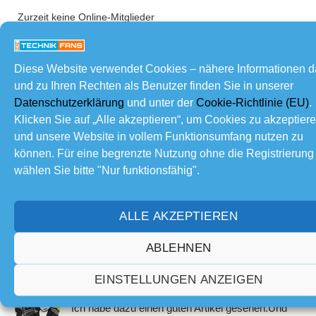
Zurzeit keine Online-Mitglieder
Mach mit!
Diese Website verwendet Cookies – nähere Informationen 
und zu Ihren Rechten als Benutzer finden Sie in unserer
Datenschutzerklärung
und unter der
Cookie-Richtlinie (EU)
.
Neueste Beiträge
Klicken Sie auf „Alle akzeptieren“, um Cookies zu akzeptier
und unsere Website in vollem Funktionsumfang nutzen zu
RE: Sonnenfinsternis
können. Für eine begrenzte Nutzung ohne die Registrierung
Wieso das? SoFi ist tendenziell eher nix für die
wählen Sie bitte "Nur funktionsfähig".
Nacht....
Von
joergbastelt
,
Vor 1 Tag
ALLE AKZEPTIEREN
RE: Sonnenfinsternis
ich denke, das wird für mich eine lange Nacht
ABLEHNEN
werden
Von
Janinez
,
Vor 1 Tag
EINSTELLUNGEN ANZEIGEN
RE: Sonnenfinsternis
Ich habe dazu einen guten Artikel gesehen.Und