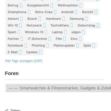
Betrug
Googlebericht
Weihnachten
8
8
8
Smartphone
Retro-Ecke
Android
Bericht
7
7
7
7
Advent
Bosch
Hardware
Samsung
7
7
7
6
Win 10
Netzwerk
Technikfans
Geburtstag
6
6
6
6
Spam
Windows 10
Laptop
sägen
6
6
5
5
Partner
IT Sicherheit
Film
Kino
5
5
5
5
Notebook
Phishing
Plattenspieler
Spiel
5
5
5
4
E-Mail
Update
4
4
Alle Tags anzeigen (1197)
Foren
Teilen: