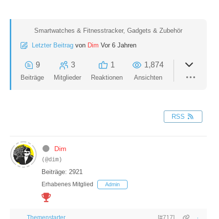
Smartwatches & Fitnesstracker, Gadgets & Zubehör
Letzter Beitrag
von
Dim
Vor 6 Jahren
9
3
1
1,874
Beiträge
Mitglieder
Reaktionen
Ansichten
RSS
Dim
(@dim)
Beiträge: 2921
Erhabenes Mitglied
Admin
Themenstarter
[#717]