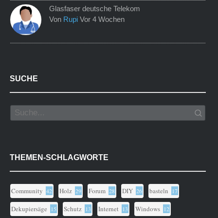
Glasfaser deutsche Telekom
Von
Rupi
Vor 4 Wochen
SUCHE
THEMEN-SCHLAGWORTE
Community
Holz
Forum
DIY
basteln
42
29
28
26
17
Dekupiersäge
Schutz
Internet
Windows
15
13
13
12