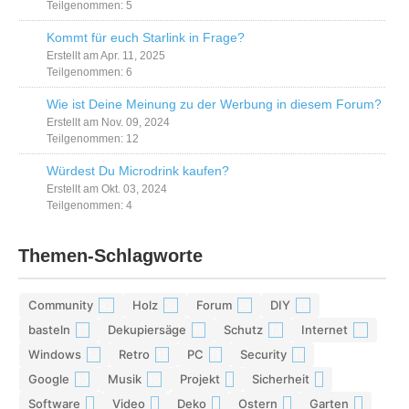
Teilgenommen: 5
Kommt für euch Starlink in Frage?
Erstellt am Apr. 11, 2025
Teilgenommen: 6
Wie ist Deine Meinung zu der Werbung in diesem Forum?
Erstellt am Nov. 09, 2024
Teilgenommen: 12
Würdest Du Microdrink kaufen?
Erstellt am Okt. 03, 2024
Teilgenommen: 4
Themen-Schlagworte
Community
Holz
Forum
DIY
42
29
28
26
basteln
Dekupiersäge
Schutz
Internet
17
15
13
13
Windows
Retro
PC
Security
12
12
11
11
Google
Musik
Projekt
Sicherheit
10
10
9
9
Software
Video
Deko
Ostern
Garten
9
9
9
8
8