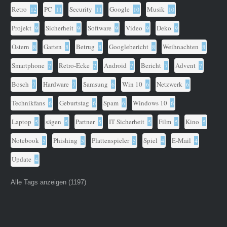
Retro
PC
Security
Google
Musik
12
11
11
10
10
Projekt
Sicherheit
Software
Video
Deko
9
9
9
9
9
Ostern
Garten
Betrug
Googlebericht
Weihnachten
8
8
8
8
8
Smartphone
Retro-Ecke
Android
Bericht
Advent
7
7
7
7
7
Bosch
Hardware
Samsung
Win 10
Netzwerk
7
7
6
6
6
Technikfans
Geburtstag
Spam
Windows 10
6
6
6
6
Laptop
sägen
Partner
IT Sicherheit
Film
Kino
5
5
5
5
5
5
Notebook
Phishing
Plattenspieler
Spiel
E-Mail
5
5
5
4
4
Update
4
Alle Tags anzeigen (1197)