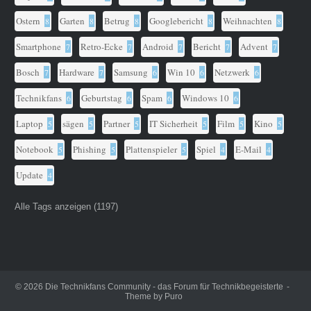
Ostern
Garten
Betrug
Googlebericht
Weihnachten
8
8
8
8
8
Smartphone
Retro-Ecke
Android
Bericht
Advent
7
7
7
7
7
Bosch
Hardware
Samsung
Win 10
Netzwerk
7
7
6
6
6
Technikfans
Geburtstag
Spam
Windows 10
6
6
6
6
Laptop
sägen
Partner
IT Sicherheit
Film
Kino
5
5
5
5
5
5
Notebook
Phishing
Plattenspieler
Spiel
E-Mail
5
5
5
4
4
Update
4
Alle Tags anzeigen (1197)
© 2026
Die Technikfans Community - das Forum für Technikbegeisterte
Theme by
Puro