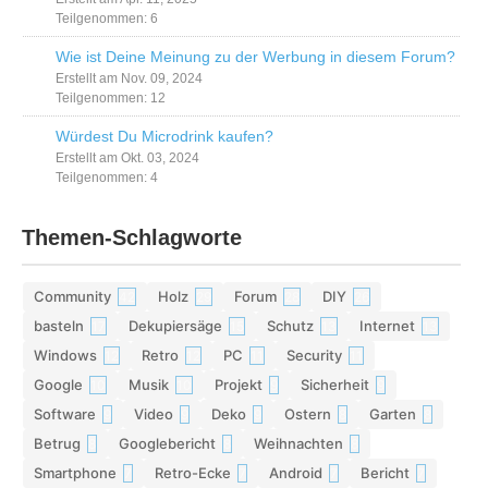
Teilgenommen: 6
Wie ist Deine Meinung zu der Werbung in diesem Forum?
Erstellt am Nov. 09, 2024
Teilgenommen: 12
Würdest Du Microdrink kaufen?
Erstellt am Okt. 03, 2024
Teilgenommen: 4
Themen-Schlagworte
Community
Holz
Forum
DIY
42
29
28
26
basteln
Dekupiersäge
Schutz
Internet
17
15
13
13
Windows
Retro
PC
Security
12
12
11
11
Google
Musik
Projekt
Sicherheit
10
10
9
9
Software
Video
Deko
Ostern
Garten
9
9
9
8
8
Betrug
Googlebericht
Weihnachten
8
8
8
Smartphone
Retro-Ecke
Android
Bericht
7
7
7
7