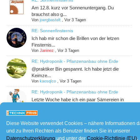
RE: Sonnenfinsternis
Am 12.8. kurz vor Sonnenuntergang. Du
brauchst also g...
Von
joergbastelt
,
Vor 3 Tagen
RE: Sonnenfinsternis
Ich hab mir schon die Brillen von der letzen
Finsternis...
Von
Janinez
,
Vor 3 Tagen
RE: Hydroponik - Pflanzenanbau ohne Erde
@praktiker Bin gespannt. Ich habe jetzt die
Keimze...
Von
kaosqlco
,
Vor 3 Tagen
RE: Hydroponik - Pflanzenanbau ohne Erde
Letzte Woche habe ich ein paar Sämereien in
meinen Keim...
Von
Praktiker
,
Vor 3 Tagen
Diese Website verwendet Cookies – nähere Informationen 
Neueste Themen
und zu Ihren Rechten als Benutzer finden Sie in unserer
Datenschutzerklärung
und unter der
Cookie-Richtlinie (EU)
.