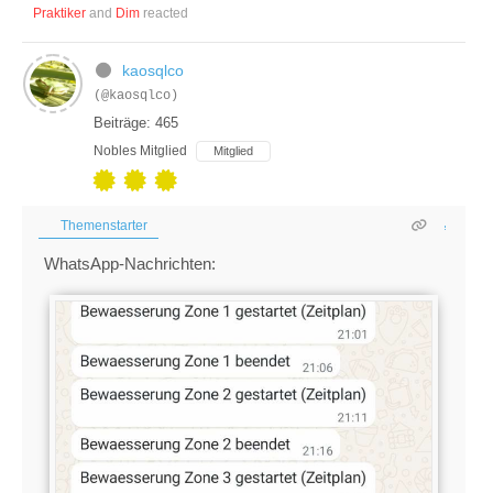
Praktiker
and
Dim
reacted
kaosqlco
(@kaosqlco)
Beiträge: 465
Nobles Mitglied
Mitglied
Themenstarter
WhatsApp-Nachrichten: