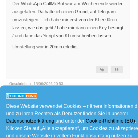
Der WhatsApp CallMeBot war am Wochenende wieder
ausgefallen. Da hatte ich einen Grund, auf Telegram
umzusteigen. - Ich habe mir erst von der KI erklären
lassen, wie das geht / habe mir dann einen Key besorgt
/ und dann das Script von KI umschreiben lassen.
Umstellung war in 20min erledigt.
Geschrieben : 15/06/2026 20:53
Dim
reacted
Diese Website verwendet Cookies – nähere Informationen 
kaosqlco
und zu Ihren Rechten als Benutzer finden Sie in unserer
(@kaosqlco)
Datenschutzerklärung
und unter der
Cookie-Richtlinie (EU)
.
Beiträge: 465
Klicken Sie auf „Alle akzeptieren“, um Cookies zu akzeptier
Nobles Mitglied
Mitglied
und unsere Website in vollem Funktionsumfang nutzen zu