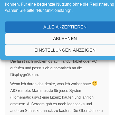
können. Für eine begrenzte Nutzung ohne die Registrierung
Themenstarter
wählen Sie bitte "Nur funktionsfähig".
Bewässerungssteuerung als Automation läuft jetzt auf
HomeAssistent. Der Editor (wenn - dann - sonst) soll
ALLE AKZEPTIEREN
zwar gut sein - ich habe mir das Ganze aber von
ABLEHNEN
meinem Freund Claude bauen lassen. Da hat das
Beschreiben länger gedauert als das Bauen. Die
EINSTELLUNGEN ANZEIGEN
Vorgaben liefere ich per Oberfläche.
Die lässt sich problemlos auf Handy, Tablet oder PC
aufrufen und passt sich automatisch an die
Displaygröße an.
Wenn ich daran das denke, was ich vorher hatte
AIO remote. Man musste für jedes System
(Homematic usw.) eine Lizenz kaufen und jährlich
erneuern. Außerdem gab es noch Iconpacks und
anderen Schnickschnack zu kaufen. Die Oberfläche zu