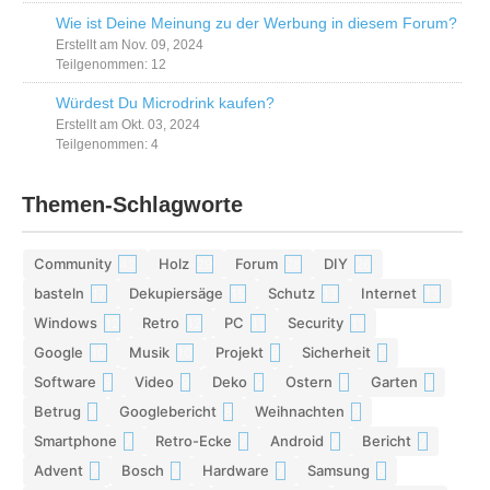
Wie ist Deine Meinung zu der Werbung in diesem Forum?
Erstellt am Nov. 09, 2024
Teilgenommen: 12
Würdest Du Microdrink kaufen?
Erstellt am Okt. 03, 2024
Teilgenommen: 4
Themen-Schlagworte
Community
Holz
Forum
DIY
42
29
28
26
basteln
Dekupiersäge
Schutz
Internet
17
15
13
13
Windows
Retro
PC
Security
12
12
11
11
Google
Musik
Projekt
Sicherheit
10
10
9
9
Software
Video
Deko
Ostern
Garten
9
9
9
8
8
Betrug
Googlebericht
Weihnachten
8
8
8
Smartphone
Retro-Ecke
Android
Bericht
7
7
7
7
Advent
Bosch
Hardware
Samsung
7
7
7
6