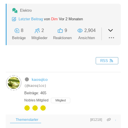
Elektro
Letzter Beitrag
von
Dim
Vor 2 Monaten
8
2
9
2,904
Beiträge
Mitglieder
Reaktionen
Ansichten
RSS
kaosqlco
(@kaosqlco)
Beiträge: 465
Nobles Mitglied
Mitglied
Themenstarter
[#1218]