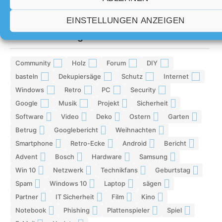
Teilgenommen: 4
EINSTELLUNGEN ANZEIGEN
Themen-Schlagworte
Community
Holz
Forum
DIY
42
29
28
26
basteln
Dekupiersäge
Schutz
Internet
17
15
13
13
Windows
Retro
PC
Security
12
12
11
11
Google
Musik
Projekt
Sicherheit
10
10
9
9
Software
Video
Deko
Ostern
Garten
9
9
9
8
8
Betrug
Googlebericht
Weihnachten
8
8
8
Smartphone
Retro-Ecke
Android
Bericht
7
7
7
7
Advent
Bosch
Hardware
Samsung
7
7
7
6
Win 10
Netzwerk
Technikfans
Geburtstag
6
6
6
6
Spam
Windows 10
Laptop
sägen
6
6
5
5
Partner
IT Sicherheit
Film
Kino
5
5
5
5
Notebook
Phishing
Plattenspieler
Spiel
5
5
5
4