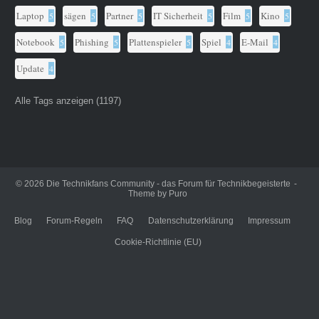
Laptop
sägen
Partner
IT Sicherheit
Film
Kino
5
5
5
5
5
5
Notebook
Phishing
Plattenspieler
Spiel
E-Mail
5
5
5
4
4
Update
4
Alle Tags anzeigen (1197)
© 2026
Die Technikfans Community - das Forum für Technikbegeisterte
Theme by
Puro
Blog
Forum-Regeln
FAQ
Datenschutzerklärung
Impressum
Cookie-Richtlinie (EU)