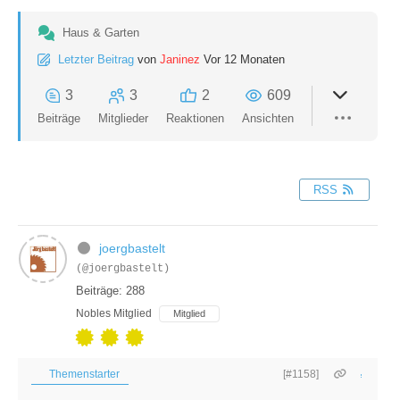
Haus & Garten
Letzter Beitrag
von
Janinez
Vor 12 Monaten
3
3
2
609
Beiträge
Mitglieder
Reaktionen
Ansichten
RSS
joergbastelt
(@joergbastelt)
Beiträge: 288
Nobles Mitglied
Mitglied
Themenstarter
[#1158]