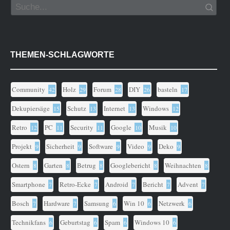
THEMEN-SCHLAGWORTE
Community
Holz
Forum
DIY
basteln
42
29
28
26
17
Dekupiersäge
Schutz
Internet
Windows
15
13
13
12
Retro
PC
Security
Google
Musik
12
11
11
10
10
Projekt
Sicherheit
Software
Video
Deko
9
9
9
9
9
Ostern
Garten
Betrug
Googlebericht
Weihnachten
8
8
8
8
8
Smartphone
Retro-Ecke
Android
Bericht
Advent
7
7
7
7
7
Bosch
Hardware
Samsung
Win 10
Netzwerk
7
7
6
6
6
Technikfans
Geburtstag
Spam
Windows 10
6
6
6
6