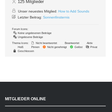
125
Mitglieder
Unser neuestes Mitglied:
How to Add Sounds
Letzter Beitrag:
Sonnenfinsternis
Forum Icons:
Keine ungelesenen Beiträge
Ungelesene Beiträge
Thema Icons:
Nicht beantwortet
Beantwortet
Aktiv
Heiß
Pinnen
Nicht genehmigt
Gelöst
Privat
Geschlossen
MITGLIEDER ONLINE