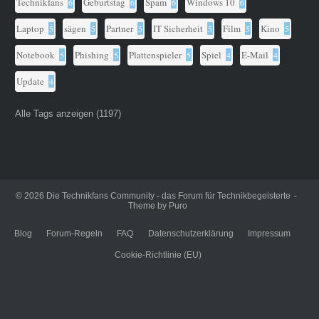
Technikfans
Geburtstag
Spam
Windows 10
6
6
6
6
Laptop
sägen
Partner
IT Sicherheit
Film
Kino
5
5
5
5
5
5
Notebook
Phishing
Plattenspieler
Spiel
E-Mail
5
5
5
4
4
Update
4
Alle Tags anzeigen (1197)
© 2026
Die Technikfans Community - das Forum für Technikbegeisterte
Theme by
Puro
Blog
Forum-Regeln
FAQ
Datenschutzerklärung
Impressum
Cookie-Richtlinie (EU)