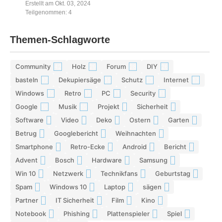
Erstellt am Okt. 03, 2024
Teilgenommen: 4
Themen-Schlagworte
Community
Holz
Forum
DIY
42
29
28
26
basteln
Dekupiersäge
Schutz
Internet
17
15
13
13
Windows
Retro
PC
Security
12
12
11
11
Google
Musik
Projekt
Sicherheit
10
10
9
9
Software
Video
Deko
Ostern
Garten
9
9
9
8
8
Betrug
Googlebericht
Weihnachten
8
8
8
Smartphone
Retro-Ecke
Android
Bericht
7
7
7
7
Advent
Bosch
Hardware
Samsung
7
7
7
6
Win 10
Netzwerk
Technikfans
Geburtstag
6
6
6
6
Spam
Windows 10
Laptop
sägen
6
6
5
5
Partner
IT Sicherheit
Film
Kino
5
5
5
5
Notebook
Phishing
Plattenspieler
Spiel
5
5
5
4