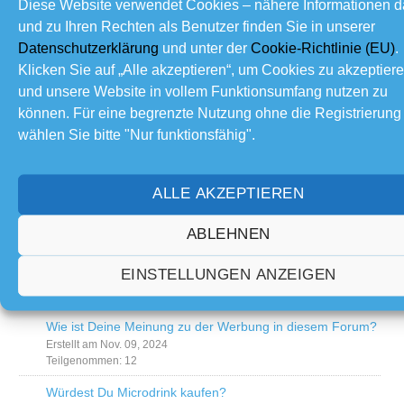
Diese Website verwendet Cookies – nähere Informationen 
und zu Ihren Rechten als Benutzer finden Sie in unserer
Datenschutzerklärung
und unter der
Cookie-Richtlinie (EU)
.
Umfragen
Klicken Sie auf „Alle akzeptieren“, um Cookies zu akzeptier
und unsere Website in vollem Funktionsumfang nutzen zu
Soll die Abo-Option "Dieses Thema abonnieren"
können. Für eine begrenzte Nutzung ohne die Registrierung
standartmäßig aktiv bleiben?
wählen Sie bitte "Nur funktionsfähig".
Erstellt am Sep. 27, 2025
Teilgenommen: 7
ALLE AKZEPTIEREN
Assistenzsysteme im Auto - JA oder NEIN?
Erstellt am Juni 22, 2025
Teilgenommen: 5
ABLEHNEN
Kommt für euch Starlink in Frage?
EINSTELLUNGEN ANZEIGEN
Erstellt am Apr. 11, 2025
Teilgenommen: 6
Wie ist Deine Meinung zu der Werbung in diesem Forum?
Erstellt am Nov. 09, 2024
Teilgenommen: 12
Würdest Du Microdrink kaufen?