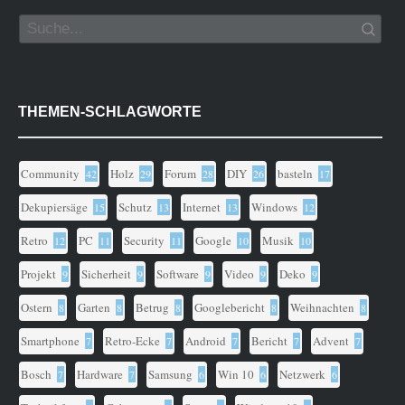
THEMEN-SCHLAGWORTE
Community
Holz
Forum
DIY
basteln
42
29
28
26
17
Dekupiersäge
Schutz
Internet
Windows
15
13
13
12
Retro
PC
Security
Google
Musik
12
11
11
10
10
Projekt
Sicherheit
Software
Video
Deko
9
9
9
9
9
Ostern
Garten
Betrug
Googlebericht
Weihnachten
8
8
8
8
8
Smartphone
Retro-Ecke
Android
Bericht
Advent
7
7
7
7
7
Bosch
Hardware
Samsung
Win 10
Netzwerk
7
7
6
6
6