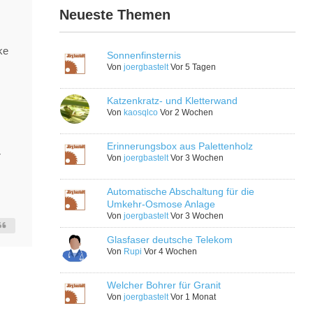
Neueste Themen
ke
Sonnenfinsternis
Von
joergbastelt
Vor 5 Tagen
Katzenkratz- und Kletterwand
Von
kaosqlco
Vor 2 Wochen
Erinnerungsbox aus Palettenholz
r
Von
joergbastelt
Vor 3 Wochen
Automatische Abschaltung für die
Umkehr-Osmose Anlage
Von
joergbastelt
Vor 3 Wochen
Glasfaser deutsche Telekom
Von
Rupi
Vor 4 Wochen
Welcher Bohrer für Granit
Von
joergbastelt
Vor 1 Monat