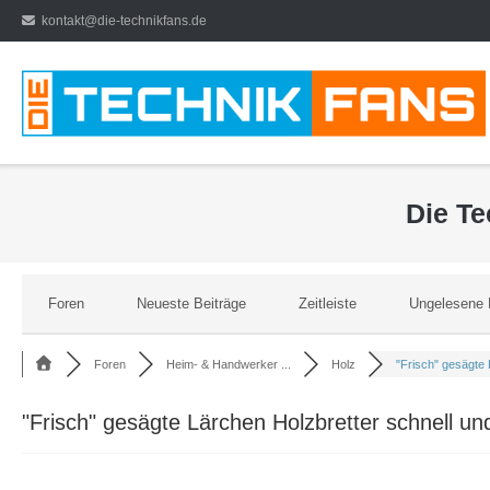
Direkt
kontakt@die-technikfans.de
zum
Inhalt
Die T
Foren
Neueste Beiträge
Zeitleiste
Ungelesene 
Foren
Heim- & Handwerker ...
Holz
"Frisch" gesägte L
"Frisch" gesägte Lärchen Holzbretter schnell und