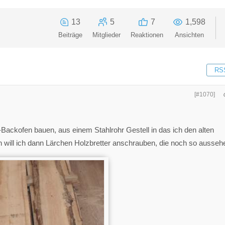
13
5
7
1,598
Beiträge
Mitglieder
Reaktionen
Ansichten
RS
[#1070]
r-Backofen bauen, aus einem Stahlrohr Gestell in das ich den alten
 will ich dann Lärchen Holzbretter anschrauben, die noch so ausseh