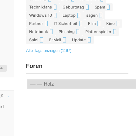
Technikfans
Geburtstag
Spam
6
6
6
Windows 10
Laptop
sägen
6
5
5
Partner
IT Sicherheit
Film
Kino
5
5
5
5
Notebook
Phishing
Plattenspieler
5
5
5
Spiel
E-Mail
Update
4
4
4
Alle Tags anzeigen (1197)
Foren
nd