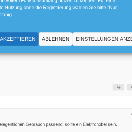
 in vollem Funktionsumfang nutzen zu können. Für eine
e Nutzung ohne die Registrierung wählen Sie bitte "Nur
fer und ein Fein-Multifunktionswerkzeug. Dann muss ich es wohl am
sfähig".
hen. Ich denke ich werde die nach dem Ein-/Anbau schleifen.
 AKZEPTIEREN
ABLEHNEN
EINSTELLUNGEN ANZ
elegentlichen Gebrauch passend, sollte ein Elektrohobel sein.