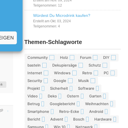
Erstellt am Nov. 09, 2024
Teilgenommen: 12
Würdest Du Microdrink kaufen?
Erstellt am Okt. 03, 2024
Teilgenommen: 4
EIGEN
Themen-Schlagworte
Community
Holz
Forum
DIY
42
29
28
26
basteln
Dekupiersäge
Schutz
17
15
13
Internet
Windows
Retro
PC
13
12
12
11
Security
Google
Musik
11
10
10
Projekt
Sicherheit
Software
9
9
9
Video
Deko
Ostern
Garten
9
9
8
8
Betrug
Googlebericht
Weihnachten
8
8
8
Smartphone
Retro-Ecke
Android
7
7
7
Bericht
Advent
Bosch
Hardware
7
7
7
7
Samsung
Win 10
Netzwerk
6
6
6