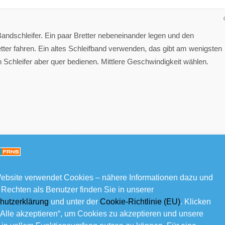
ndschleifer. Ein paar Bretter nebeneinander legen und den
tter fahren. Ein altes Schleifband verwenden, das gibt am wenigsten
en Schleifer aber quer bedienen. Mittlere Geschwindigkeit wählen.
ebsite verwendet Cookies – nähere Informationen dazu und
 Rechten als Benutzer finden Sie in unserer
hutzerklärung
und unter der
Cookie-Richtlinie (EU)
. Klicken
„Alle akzeptieren“, um Cookies zu akzeptieren und unsere