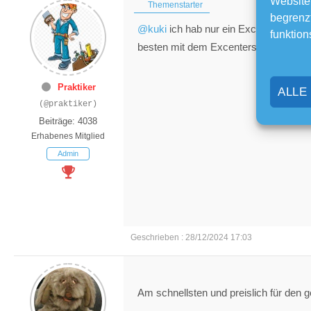
Website
Themenstarter
begrenzt
@kuki
ich hab nur ein Excenterschlei
funktion
besten mit dem Excenterschleifer mac
Praktiker
ALLE
(@praktiker)
Beiträge: 4038
Erhabenes Mitglied
Admin
Geschrieben : 28/12/2024 17:03
Am schnellsten und preislich für den g