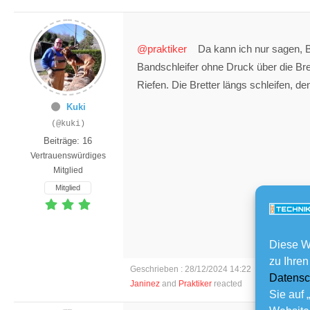
@praktiker
Da kann ich nur sagen, Ba
Bandschleifer ohne Druck über die Bre
Riefen. Die Bretter längs schleifen, d
Kuki
(@kuki)
Beiträge: 16
Vertrauenswürdiges
Mitglied
Mitglied
Diese W
zu Ihren
Geschrieben : 28/12/2024 14:22
Datensc
Janinez
and
Praktiker
reacted
Sie auf 