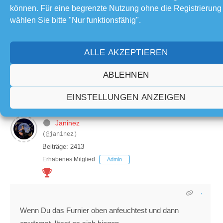
können. Für eine begrenzte Nutzung ohne die Registrierung
Habt ihr zufällig als Beispiel einen Link für ein
wählen Sie bitte "Nur funktionsfähig".
entsprechendes Furnier? Nur damit ich weiß wonach
ich Ausschau halten muss.
ALLE AKZEPTIEREN
ABLEHNEN
EINSTELLUNGEN ANZEIGEN
Geschrieben : 18/06/2025 10:22
Janinez
(@janinez)
Beiträge: 2413
Erhabenes Mitglied
Admin
Wenn Du das Furnier oben anfeuchtest und dann