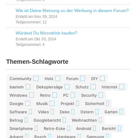
Wie ist Deine Meinung zu der Werbung in diesem Forum?
Erstellt am Nov. 09, 2024
Teilgenommen: 12
Würdest Du Microdrink kaufen?
Erstellt am Okt. 03, 2024
Teilgenommen: 4
Themen-Schlagworte
Community
Holz
Forum
DIY
42
29
28
26
basteln
Dekupiersäge
Schutz
Internet
17
15
13
13
Windows
Retro
PC
Security
12
12
11
11
Google
Musik
Projekt
Sicherheit
10
10
9
9
Software
Video
Deko
Ostern
Garten
9
9
9
8
8
Betrug
Googlebericht
Weihnachten
8
8
8
Smartphone
Retro-Ecke
Android
Bericht
7
7
7
7
Advent
Bosch
Hardware
Samsung
7
7
7
6